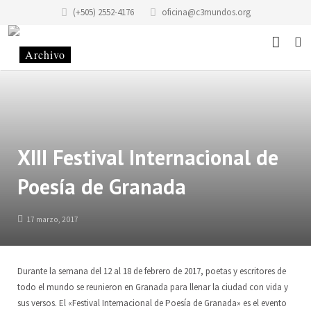
(+505) 2552-4176
oficina@c3mundos.org
Noticias
Acerca De
Programas
Misión
XIII Festival Internacional de
Poesía de Granada
Eventos
Historia del edificio
Escuela de Música
Historias
Historia de la Fundación Casa de los Tres Mundos
Taller «Infantilarte»
17 marzo, 2017
Contacto
Código de Conducta
Taller de Artistas
Durante la semana del 12 al 18 de febrero de 2017, poetas y escritores de
Donaciones
Alquiler y Servicios
Colectivo Tonantzin
Sitio
todo el mundo se reunieron en Granada para llenar la ciudad con vida y
sus versos. El «Festival Internacional de Poesía de Granada» es el evento
Voluntariado
Taller de Gráfica «Casa Tres Mundos»
Equipo
ES