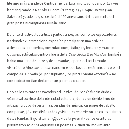
literario más grande de Centroamérica. Este año tuvo lugar por 13a vez,
homenajeando a Manolo Cuadra (Nicaragua) y Roque Dalton (San
Escuela de Artes Escénicas
Junta Directiva
ES
Salvador) y, además, se celebró el 150 aniversario del nacimiento del
gran poeta nicaragüense Rubén Darío.
LoCreo
DE
Durante el festival los artistas participantes, así como los espectadores
Desarrollo rural en Malacatoya
EN
nacionales e internacionales podían participar en una serie de
actividades: conciertos, presentaciones, diálogos, lecturas y muchos
Música en los Barrios
otros espectáculos dentro y fuera de la
Casa de los Tres Mundos
. También
había una Feria de libros y de artesanías, aparte del así llamado
Radio Volcán
«Micrófono Abierto»: un escenario en el que los que están iniciando en el
campo de la poesía (o, por supuesto, los profesionales – todavía – no
Archivo Ciudadano
conocidos) podían declamar sus poemas creados.
Biblioteca del Arte
Uno de los eventos destacados del Festival de Poesía fue sin duda el
«Carnaval poético de la identidad cultural», donde un desfile lleno de
artistas, grupos de bailarines, bandas de música, carruajes de caballo,
comparsas, jóvenes disfrazados y visitantes recorrieron las calles al ritmo
de las bandas. Bajo el lema: «¡Qué viva la poesía!» varios escritores
presentaron en once esquinas sus poemas. Al final del movimiento