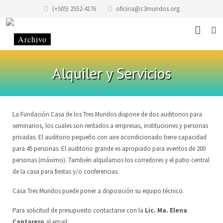
(+505) 2552-4176
oficina@c3mundos.org
Noticias
Alquiler y Servicios
Acerca De
Programas
Misión
La Fundación Casa de los Tres Mundos dispone de dos auditorios para
seminarios, los cuales son rentados a empresas, instituciones y personas
Eventos
Historia del edificio
Escuela de Música
privadas. El auditorio pequeño con aire acondicionado tiene capacidad
para 45 personas. El auditorio grande es apropiado para eventos de 200
Historias
Historia de la Fundación Casa de los Tres Mundos
Taller «Infantilarte»
personas (máximo). También alquilamos los corredores y el patio central
de la casa para fiestas y/o conferencias.
Contacto
Código de Conducta
Taller de Artistas
Casa Tres Mundos puede poner a disposición su equipo técnico.
Donaciones
Alquiler y Servicios
Colectivo Tonantzin
Sitio
Para solicitud de presupuesto contactarse con la
Lic. Ma. Elena
Voluntariado
Taller de Gráfica «Casa Tres Mundos»
Equipo
ES
Cantarero
al email: