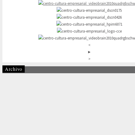
<
►
>