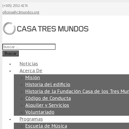
(+505) 2552-4176
oficina@c3mundos.org
Buscar
Noticias
Acerca De
Misión
Historia del edificio
Historia de la Fundación Casa de los Tres Mu
Código de Conducta
Alquiler y Servicios
Voluntariado
Programas
Escuela de Música