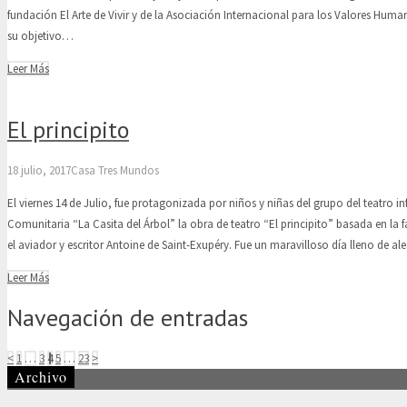
fundación El Arte de Vivir y de la Asociación Internacional para los Valores Huma
su objetivo…
Leer Más
El principito
18 julio, 2017
Casa Tres Mundos
El viernes 14 de Julio, fue protagonizada por niños y niñas del grupo del teatro inf
Comunitaria “La Casita del Árbol” la obra de teatro “El principito” basada en la 
el aviador y escritor Antoine de Saint-Exupéry. Fue un maravilloso día lleno de a
Leer Más
Navegación de entradas
<
1
…
3
4
5
…
23
>