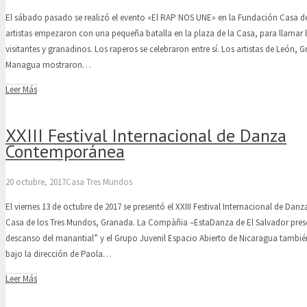
El sábado pasado se realizó el evento «El RAP NOS UNE» en la Fundación Casa d
artistas empezaron con una pequeña batalla en la plaza de la Casa, para llamar l
visitantes y granadinos. Los raperos se celebraron entre sí. Los artistas de León,
Managua mostraron…
Leer Más
XXIII Festival Internacional de Danza
Contemporánea
20 octubre, 2017
Casa Tres Mundos
El viernes 13 de octubre de 2017 se presentó el XXIII Festival Internacional de D
Casa de los Tres Mundos, Granada. La Compàñia –EstaDanza de El Salvador prese
descanso del manantial” y el Grupo Juvenil Espacio Abierto de Nicaragua también
bajo la dirección de Paola…
Leer Más