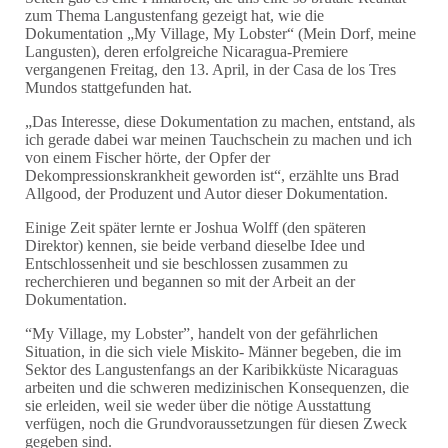
zum Thema Langustenfang gezeigt hat, wie die
Dokumentation „My Village, My Lobster“ (Mein Dorf, meine
Volontariat
LoCreo
Vorstand
ES
Langusten), deren erfolgreiche Nicaragua-Premiere
vergangenen Freitag, den 13. April, in der Casa de los Tres
Mundos stattgefunden hat.
Lokale Entwicklung in Malacatoya
DE
„Das Interesse, diese Dokumentation zu machen, entstand, als
Música en los Barrios
EN
ich gerade dabei war meinen Tauchschein zu machen und ich
von einem Fischer hörte, der Opfer der
Dekompressionskrankheit geworden ist“, erzählte uns Brad
Radio Volcán
Allgood, der Produzent und Autor dieser Dokumentation.
Stadtarchiv
Einige Zeit später lernte er Joshua Wolff (den späteren
Direktor) kennen, sie beide verband dieselbe Idee und
Entschlossenheit und sie beschlossen zusammen zu
Kunstbibliothek
recherchieren und begannen so mit der Arbeit an der
Dokumentation.
“My Village, my Lobster”, handelt von der gefährlichen
Situation, in die sich viele Miskito- Männer begeben, die im
Sektor des Langustenfangs an der Karibikküste Nicaraguas
arbeiten und die schweren medizinischen Konsequenzen, die
sie erleiden, weil sie weder über die nötige Ausstattung
verfügen, noch die Grundvoraussetzungen für diesen Zweck
gegeben sind.