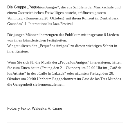
Die Gruppe „Peque
ñ
os Amigos“, die aus Schülern der Musikschule und
Volontariat
LoCreo
Vorstand
ES
einem Österreichischen Freiwilligen besteht, eröffneten gestern
Vormittag (Donnerstag 20. Oktober) mit ihrem Konzert im Zentralpark,
Granadas‘ 1. Internationales Jazz Festival.
Lokale Entwicklung in Malacatoya
DE
Die jungen Männer überzeugten das Publikum mit insgesamt 6 Liedern
Música en los Barrios
EN
von ihren künstlerischen Fertigkeiten.
Wir gratulieren den „Peque
ñ
os Amigos“ zu diesen wichtigen Schritt in
ihrer Karriere.
Radio Volcán
Wenn Sie sich für die Musik der „Peque
ñ
os Amigos“ interessieren, hätten
Stadtarchiv
Sie zum Einen heute (Freitag den 21. Oktober) um 22.00 Uhr im „Café de
los Artistas“ in der „Calle la Calzada“ oder nächsten Freitag, den 28.
Oktober um 20:00 Uhr beim Reggaekonzert im Casa de los Tres Mundos
Kunstbibliothek
die Gelegenheit sie kennenzulernen.
Fotos y texto: Waleska R. Cisne