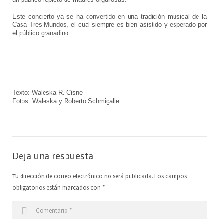
Este concierto ya se ha convertido en una tradición musical de la
Escuela de Artes Escénicas
Junta Directiva
ES
Casa Tres Mundos, el cual siempre es bien asistido y esperado por
el público granadino.
LoCreo
DE
Desarrollo rural en Malacatoya
EN
Música en los Barrios
Texto: Waleska R. Cisne
Fotos: Waleska y Roberto Schmigalle
Radio Volcán
Archivo Ciudadano
Deja una respuesta
Biblioteca del Arte
Tu dirección de correo electrónico no será publicada.
Los campos
obligatorios están marcados con
*