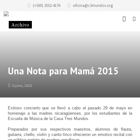
(+505) 2552-4176
oficina@c3mundos.org
Noticias
Acerca De
Programas
Misión
Una Nota para Mamá 2015
Eventos
Historia del edificio
Escuela de Música
3 junio, 2015
Historias
Historia de la Fundación Casa de los Tres Mundos
Taller «Infantilarte»
Exitoso concierto que se llevó a cabo el pasado 29 de mayo
en
Contacto
Código de Conducta
Taller de Artistas
homenaje a las madres nicaragüenses, por los estudiantes de la
Escuela de Música de la Casa Tres Mundos.
Donaciones
Alquiler y Servicios
Colectivo Tonantzin
Sitio
Preparados por sus respectivos maestros, alumnos de flauta,
guitarra, chello, violín y canto lírico ofrecieron un emotivo recital con
Voluntariado
Taller de Gráfica «Casa Tres Mundos»
Equipo
ES
un público repleto de madres orgullosas.