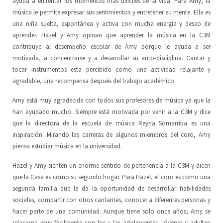
ayuda a enfrentar los momentos más difíciles de la vida. Para Amy, la
música le permite expresar sus sentimientos y entretener su mente. Ella es
una niña suelta, espontánea y activa con mucha energía y deseo de
aprender. Hazel y Amy opinan que aprender la música en la C3M
contribuye al desempeño escolar de Amy porque le ayuda a ser
motivada, a concentrarse y a desarrollar su auto-disciplina. Cantar y
tocar instrumentos esta percibido como una actividad relajante y
agradable, una recompensa después del trabajo académico.
Amy está muy agradecida con todos sus profesores de música ya que la
han ayudado mucho. Siempre está motivada por venir a la C3M y dice
que la directora de la escuela de música Reyna Somarriba es una
inspiración. Mirando las carreras de algunos miembros del coro, Amy
piensa estudiar música en la universidad.
Hazel y Amy sienten un enorme sentido de pertenencia a la C3M y dicen
que la Casa es como su segundo hogar. Para Hazel, el coro es como una
segunda familia que la da la oportunidad de desarrollar habilidades
sociales, compartir con otros cantantes, conocer a diferentes personas y
hacer parte de una comunidad. Aunque tiene solo once años, Amy se
relaciona muy fácilmente con los y las adolescentes, jóvenes y adultos