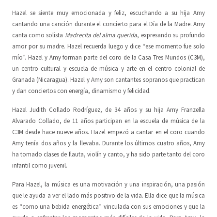
Hazel se siente muy emocionada y feliz, escuchando a su hija Amy
Escuela de Artes Escénicas
Junta Directiva
ES
cantando una canción durante el concierto para el Día de la Madre. Amy
canta como solista
Madrecita del alma querida
, expresando su profundo
LoCreo
DE
amor por su madre. Hazel recuerda luego y dice “ese momento fue solo
mío”. Hazel y Amy forman parte del coro de la Casa Tres Mundos (C3M),
Desarrollo rural en Malacatoya
EN
un centro cultural y escuela de música y arte en el centro colonial de
Granada (Nicaragua). Hazel y Amy son cantantes sopranos que practican
Música en los Barrios
y dan conciertos con energía, dinamismo y felicidad.
Hazel Judith Collado Rodríguez, de 34 años y su hija Amy Franzella
Radio Volcán
Alvarado Collado, de 11 años participan en la escuela de música de la
C3M desde hace nueve años. Hazel empezó a cantar en el coro cuando
Archivo Ciudadano
Amy tenía dos años y la llevaba. Durante los últimos cuatro años, Amy
ha tomado clases de flauta, violín y canto, y ha sido parte tanto del coro
Biblioteca del Arte
infantil como juvenil.
Para Hazel, la música es una motivación y una inspiración, una pasión
que le ayuda a ver el lado más positivo de la vida. Ella dice que la música
es “como una bebida energética” vinculada con sus emociones y que la