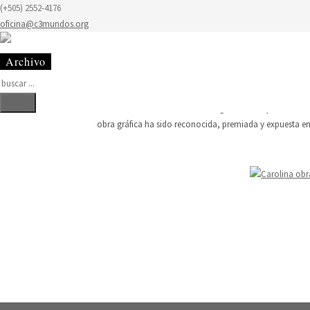
(+505) 2552-4176
Carolina Florez
oficina@c3mundos.org
Inicia su trayectoria de Artista Plástica como grabador 
en los cursos de Gráfica con artistas y profesores de Eu
Mundos en 1995, quienes realizaron con el apoyo de PAN
Buscar
abre talleres de diversas técnicas gráficas con jóvenes d
obra gráfica ha sido reconocida, premiada y expuesta en