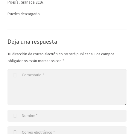
Poesía, Granada 2016.
Escuela de Artes Escénicas
Junta Directiva
ES
Pueden descargarlo.
LoCreo
DE
Deja una respuesta
Desarrollo rural en Malacatoya
EN
Tu dirección de correo electrónico no será publicada.
Los campos
Música en los Barrios
obligatorios están marcados con
*
Radio Volcán
Archivo Ciudadano
Biblioteca del Arte