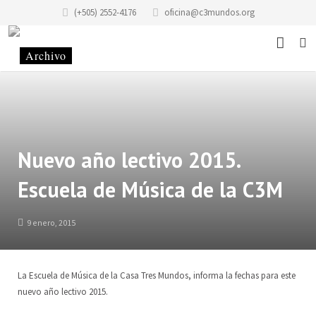
(+505) 2552-4176
oficina@c3mundos.org
Noticias
Acerca De
Programas
Misión
Nuevo año lectivo 2015.
Escuela de Música de la C3M
Eventos
Historia del edificio
Escuela de Música
Historias
Historia de la Fundación Casa de los Tres Mundos
Taller «Infantilarte»
9 enero, 2015
Contacto
Código de Conducta
Taller de Artistas
La Escuela de Música de la Casa Tres Mundos, informa la fechas para este
Donaciones
Alquiler y Servicios
Colectivo Tonantzin
Sitio
nuevo año lectivo 2015.
Voluntariado
Taller de Gráfica «Casa Tres Mundos»
Equipo
ES