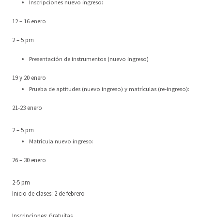
Inscripciones nuevo ingreso:
Escuela de Artes Escénicas
Junta Directiva
ES
12 – 16 enero
2 – 5 pm
LoCreo
DE
Presentación de instrumentos (nuevo ingreso)
Desarrollo rural en Malacatoya
EN
19 y 20 enero
Música en los Barrios
Prueba de aptitudes (nuevo ingreso) y matrículas (re-ingreso):
21-23 enero
Radio Volcán
2 – 5 pm
Archivo Ciudadano
Matrícula nuevo ingreso:
Biblioteca del Arte
26 – 30 enero
2-5 pm
Inicio de clases: 2 de febrero
Inscripciones: Gratuitas