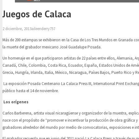
Juegos de Calaca
2 diciembre, 2013
aileenderry757
Más de 200 estampas se exhibieron en la Casa de Los Tres Mundos en Granada con
la muerte del grabador mexicano José Guadalupe Posada.
Un homenaje en el que participaron artistas de 22 países entre ellos, Alemania, Arg
Canadá, Chile, Colombia, Costa Rica, Ecuador, España, Estados Unidos de Améri
Grecia, Hungría, Irlanda, Italia, México, Nicaragua, Países Bajos, Puerto Rico y R
La exposición Posada Centenario La Calaca Press III, International Print Exchang
público hasta el 14 de noviembre.
Los orígenes
Carlos Barberena, artista visual nicaragüense y organizador de la muestra, expli
nace con el propósito de “promover e incentivar la producción de obra gráfica y
grabadores alrededor del mundo por medio de convocatorias, exposiciones e in
El grabador recuerda que en junio del 2011 nació La Calaca Press a través de su 