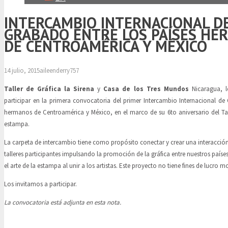
INTERCAMBIO INTERNACIONAL D
GRABADO ENTRE LOS PAÍSES H
DE CENTROAMÉRICA Y MÉXICO
14 julio, 2015
aileenderry757
Taller de Gráfica la Sirena
y
Casa de los Tres Mundos
Nicaragua, le
participar en la primera convocatoria del primer Intercambio Internacional de
hermanos de Centroamérica y México, en el marco de su 6to aniversario del Tall
estampa.
La carpeta de intercambio tiene como propósito conectar y crear una interacción e
talleres participantes impulsando la promoción de la gráfica entre nuestros paíse
el arte de la estampa al unir a los artistas. Este proyecto no tiene fines de lucro m
Los invitamos a participar.
La convocatoria está adjunta en esta nota.