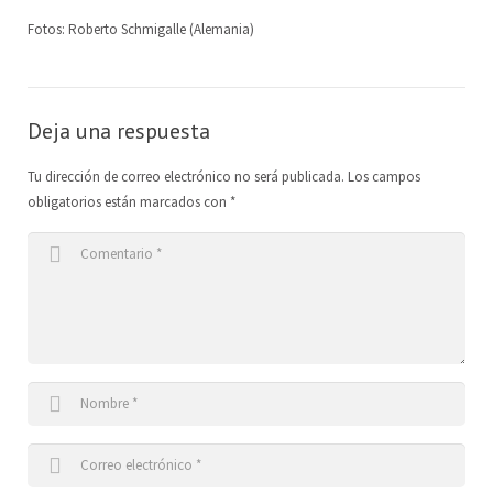
Fotos: Roberto Schmigalle (Alemania)
Escuela de Artes Escénicas
Junta Directiva
ES
LoCreo
DE
Deja una respuesta
Desarrollo rural en Malacatoya
EN
Tu dirección de correo electrónico no será publicada.
Los campos
Música en los Barrios
obligatorios están marcados con
*
Radio Volcán
Archivo Ciudadano
Biblioteca del Arte