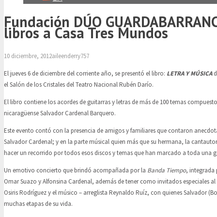
Fundación DÚO GUARDABARRANC
libros a Casa Tres Mundos
10 diciembre, 2012
aileenderry757
El jueves 6 de diciembre del corriente año, se presentó el libro:
LETRA Y MÚSICA
d
el Salón de los Cristales del Teatro Nacional Rubén Darío.
El libro contiene los acordes de guitarras y letras de más de 100 temas compuesto
nicaragüense Salvador Cardenal Barquero.
Este evento contó con la presencia de amigos y familiares que contaron anecdota
Salvador Cardenal; y en la parte músical quien más que su hermana, la cantauto
hacer un recorrido por todos esos discos y temas que han marcado a toda una g
Un emotivo concierto que brindó acompañada por la
Banda Tiempo
, integrada
Omar Suazo y Alfonsina Cardenal, además de tener como invitados especiales al 
Osiris Rodríguez y el músico – arreglista Reynaldo Ruíz, con quienes Salvador (
muchas etapas de su vida.