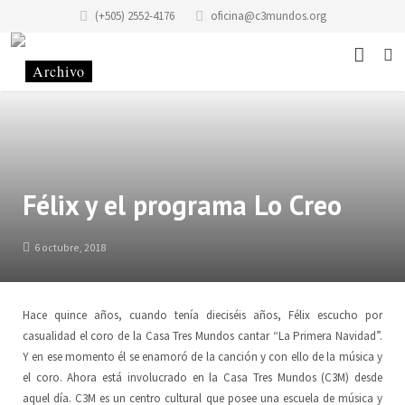
(+505) 2552-4176
oficina@c3mundos.org
Noticias
Acerca De
Programas
Misión
Félix y el programa Lo Creo
Eventos
Historia del edificio
Escuela de Música
6 octubre, 2018
Historias
Historia de la Fundación Casa de los Tres Mundos
Taller «Infantilarte»
Hace quince años, cuando tenía dieciséis años, Félix escucho por
Contacto
Código de Conducta
Taller de Artistas
casualidad el coro de la Casa Tres Mundos cantar “La Primera Navidad”.
Y en ese momento él se enamoró de la canción y con ello de la música y
Donaciones
Alquiler y Servicios
Colectivo Tonantzin
Sitio
el coro. Ahora está involucrado en la Casa Tres Mundos (C3M) desde
aquel día. C3M es
un centro cultural que posee una escuela de música y
Voluntariado
Taller de Gráfica «Casa Tres Mundos»
Equipo
ES