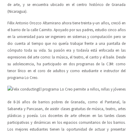
de arte, y se encuentra ubicado en el centro histórico de Granada
(Nicaragua).
Escuela de Artes Escénicas
Junta Directiva
ES
Félix Antonio Orozco Altamirano ahora tiene treinta-y-un años, creció en
LoCreo
DE
el barrio de la calle Caimito. Apoyado por sus padres, estudio cinco años
en la universidad para ser ingeniero en sistemas y computación pero se
Desarrollo rural en Malacatoya
EN
dio cuenta al tiempo que no quería trabajar frente a una pantalla de
cómputo toda su vida. Su pasión era y todavía está enfocada en las
Música en los Barrios
expresiones del arte como: la música, el teatro, el canto y el baile. Desde
su adolescencia, ha participado en dos programas de la C3M: como
Radio Volcán
tenor lírico en el coro de adultos y como estudiante e instructor del
programa Lo Creo.
Archivo Ciudadano
El programa Lo Creo permite a niños, niñas y jóvenes
Biblioteca del Arte
de 8-16 años de barrios pobres de Granada, como el Pantanal, la
Sabaneta y Pancasan, de asistir clases gratuitas de música, teatro, artes
plásticas y poesía. Los docentes de arte ofrecen en las tardes clases
participativas y dinámicas en los espacios comunitarios de los barrios.
Los mejores estudiantes tienen la oportunidad de actuar y presentar