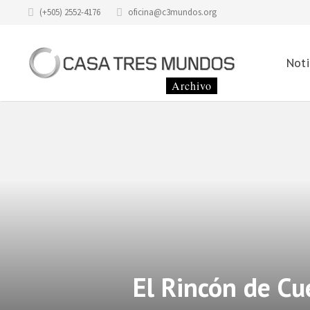
(+505) 2552-4176
oficina@c3mundos.org
Noti
El Rincón de Cu