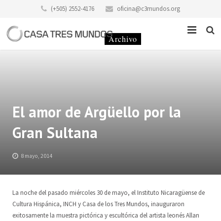
(+505) 2552-4176
oficina@c3mundos.org
Noticias
Acerca De
Programas
Misión
El amor de Argüello por la
Gran Sultana
Eventos
Historia del edificio
Escuela de Música
Historias
Historia de la Fundación Casa de los Tres Mundos
Taller «Infantilarte»
8 mayo, 2014
Contacto
Código de Conducta
Taller de Artistas
La noche del pasado miércoles 30 de mayo, el Instituto Nicaragüense de
Donaciones
Alquiler y Servicios
Colectivo Tonantzin
Sitio
Cultura Hispánica, INCH y Casa de los Tres Mundos, inauguraron
exitosamente la muestra pictórica y escultórica del artista leonés Allan
Voluntariado
Taller de Gráfica «Casa Tres Mundos»
Equipo
ES