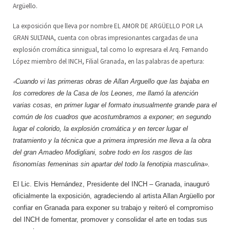
Argüello.
Escuela de Artes Escénicas
Junta Directiva
ES
La exposición que lleva por nombre EL AMOR DE ARGÜELLO POR LA
GRAN SULTANA, cuenta con obras impresionantes cargadas de una
LoCreo
DE
explosión cromática sinnigual, tal como lo expresara el Arq. Fernando
López miembro del INCH, Filial Granada, en las palabras de apertura:
Desarrollo rural en Malacatoya
EN
«
Cuando vi las primeras obras de Allan Arguello que las bajaba en
Música en los Barrios
los corredores de la Casa de los Leones, me llamó la atención
varias cosas, en primer lugar el formato inusualmente grande para el
Radio Volcán
común de los cuadros que acostumbramos a exponer; en segundo
lugar el colorido, la explosión cromática y en tercer lugar el
Archivo Ciudadano
tratamiento y la técnica que a primera impresión me lleva a la obra
del gran Amadeo Modigliani, sobre todo en los rasgos de las
Biblioteca del Arte
fisonomías femeninas sin apartar del todo la fenotipia masculina».
El Lic. Elvis Hernández, Presidente del INCH – Granada, inauguró
oficialmente la exposición, agradeciendo al artista Allan Argüello por
confiar en Granada para exponer su trabajo y reiteró el compromiso
del INCH de fomentar, promover y consolidar el arte en todas sus