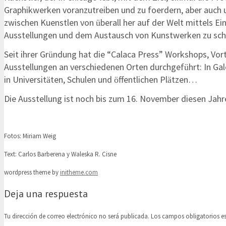
Graphikwerken voranzutreiben und zu foerdern, aber auch
zwischen Kuenstlen von
berall her auf der Welt mittels E
ü
Ausstellungen und dem Austausch von Kunstwerken zu sch
Seit ihrer Gr
ndung hat die “Calaca Press” Workshops, Vor
ü
Ausstellungen an verschiedenen Orten durchgef
hrt: In Ga
ü
in Universit
ten, Schulen und
ffentlichen Pl
tzen…
ä
ö
ä
Die Ausstellung ist noch bis zum 16. November diesen Jahr
Fotos: Miriam Weig
Text: Carlos Barberena y Waleska R. Cisne
wordpress theme by
initheme.com
Deja una respuesta
Tu dirección de correo electrónico no será publicada.
Los campos obligatorios 