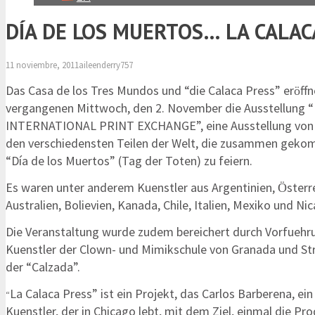
DÍA DE LOS MUERTOS… LA CALAC
11 noviembre, 2011
aileenderry757
Das Casa de los Tres Mundos und “die Calaca Press” er
ff
ö
vergangenen Mittwoch, den 2. November die Ausstellung
INTERNATIONAL PRINT EXCHANGE”, eine Ausstellung von
den verschiedensten Teilen der Welt, die zusammen geko
“Día de los Muertos” (Tag der Toten) zu feiern.
Es waren unter anderem Kuenstler aus Argentinien,
sterr
Ö
Australien, Bolievien, Kanada, Chile, Italien, Mexiko und Nic
Die Veranstaltung wurde zudem bereichert durch Vorfuehr
Kuenstler der Clown- und Mimikschule von Granada und St
der “Calzada”.
La Calaca Press” ist ein Projekt, das Carlos Barberena, ei
“
Kuenstler, der in Chicago lebt, mit dem Ziel, einmal die Pr