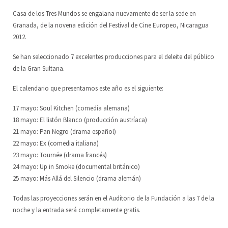
Casa de los Tres Mundos se engalana nuevamente de ser la sede en
Escuela de Artes Escénicas
Junta Directiva
ES
Granada, de la novena edición del Festival de Cine Europeo, Nicaragua
2012.
LoCreo
DE
Se han seleccionado 7 excelentes producciones para el deleite del público
de la Gran Sultana.
Desarrollo rural en Malacatoya
EN
El calendario que presentamos este año es el siguiente:
Música en los Barrios
17 mayo: Soul Kitchen (comedia alemana)
Radio Volcán
18 mayo: El listón Blanco (producción austríaca)
21 mayo: Pan Negro (drama español)
Archivo Ciudadano
22 mayo: Ex (comedia italiana)
23 mayo: Tournée (drama francés)
Biblioteca del Arte
24 mayo: Up in Smoke (documental británico)
25 mayo: Más Allá del Silencio (drama alemán)
Todas las proyecciones serán en el Auditorio de la Fundación a las 7 de la
noche y la entrada será completamente gratis.