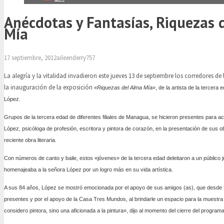
Anécdotas y Fantasías, Riquezas 
Mía
17 septiembre, 2012
aileenderry757
La alegría y la vitalidad invadieron este jueves 13 de septiembre los corredores d
la inauguración de la exposición
«Riquezas del Alma Mía»
, de la artista de la tercer
López.
Grupos de la tercera edad de diferentes filiales de Managua, se hicieron presentes para 
López, psicóloga de profesión, escritora y pintora de corazón, en la presentación de sus o
reciente obra literaria.
Con números de canto y baile, estos «jóvenes» de la tercera edad deleitaron a un público j
homenajeaba a la señora López por un logro más en su vida artística.
A sus 84 años, López se mostró emocionada por el apoyo de sus amigos (as), que desde
presentes y por el apoyo de la Casa Tres Mundos, al brindarle un espacio para la muestra
considero pintora, sino una aficionada a la pintura», dijo al momento del cierre del programa