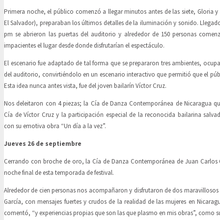
Primera noche, el público comenzó a llegar minutos antes de las siete, Gloria
El Salvador), preparaban los últimos detalles de la iluminación y sonido. Llegad
pm se abrieron las puertas del auditorio y alrededor de 150 personas comen
impacientes el lugar desde donde disfrutarían el espectáculo.
El escenario fue adaptado de tal forma que se prepararon tres ambientes, ocup
del auditorio, convirtiéndolo en un escenario interactivo que permitió que el púb
Esta idea nunca antes vista, fue del joven bailarín Víctor Cruz.
Nos deleitaron con 4 piezas; la Cía de Danza Contemporánea de Nicaragua que
Cía de Víctor Cruz y la participación especial de la reconocida bailarina sal
con su emotiva obra “Un día a la vez”.
Jueves 26 de septiembre
Cerrando con broche de oro, la Cía de Danza Contemporánea de Juan Carlos G
noche final de esta temporada de festival.
Alrededor de cien personas nos acompañaron y disfrutaron de dos maravillosos
García, con mensajes fuertes y crudos de la realidad de las mujeres en Nicar
comentó, “y experiencias propias que son las que plasmo en mis obras”, como su