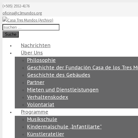
(+505) 2552-4176
oficina@c3mundos.org
Suche
Nachrichten
Über Uns
Philosophie
Geschichte der Fundación Casa de los Tres 
Geschichte des Gebäudes
Partner
Mieten und Dienstleistungen
Verhaltenskodex
Volontariat
Programme
Musikschule
Kindermalschule „Infantilarte“
Künstleratelier