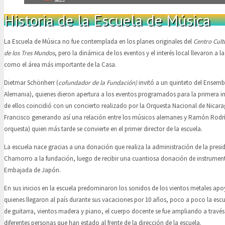
Historia de la Escuela de Música
La Escuela de Música no fue contemplada en los planes originales del
Centro Cult
de los Tres Mundos
, pero la dinámica de los eventos y el interés local llevaron a l
como el área más importante de la Casa.
Dietmar Schönherr (
cofundador de la Fundación)
invitó a un quinteto del Ensemb
Alemania), quienes dieron apertura a los eventos programados para la primera i
de ellos coincidió con un concierto realizado por la Orquesta Nacional de Nicar
Francisco generando así una relación entre los músicos alemanes y Ramón Rodrí
orquesta) quien más tarde se convierte en el primer director de la escuela.
La escuela nace gracias a una donación que realiza la administración de la presid
Chamorro a la fundación, luego de recibir una cuantiosa donación de instrument
Embajada de Japón.
En sus inicios en la escuela predominaron los sonidos de los vientos metales a
quienes llegaron al país durante sus vacaciones por 10 años, poco a poco la escu
de guitarra, vientos madera y piano, el cuerpo docente se fue ampliando a través 
diferentes personas que han estado al frente de la dirección de la escuela.