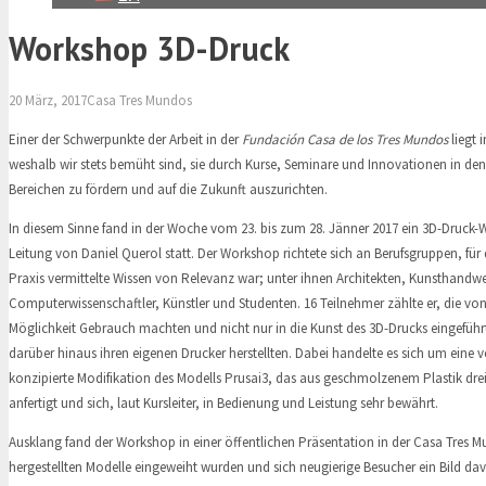
Workshop 3D-Druck
20 März, 2017
Casa Tres Mundos
Einer der Schwerpunkte der Arbeit in der
Fundación Casa de los Tres Mundos
liegt 
weshalb wir stets bemüht sind, sie durch Kurse, Seminare und Innovationen in den
Bereichen zu fördern und auf die Zukunft auszurichten.
In diesem Sinne fand in der Woche vom 23. bis zum 28. Jänner 2017 ein 3D-Druck-
Leitung von Daniel Querol statt. Der Workshop richtete sich an Berufsgruppen, für 
Praxis vermittelte Wissen von Relevanz war; unter ihnen Architekten, Kunsthandwe
Computerwissenschaftler, Künstler und Studenten. 16 Teilnehmer zählte er, die von
Möglichkeit Gebrauch machten und nicht nur in die Kunst des 3D-Drucks eingefüh
darüber hinaus ihren eigenen Drucker herstellten. Dabei handelte es sich um eine 
konzipierte Modifikation des Modells Prusai3, das aus geschmolzenem Plastik dr
anfertigt und sich, laut Kursleiter, in Bedienung und Leistung sehr bewährt.
Ausklang fand der Workshop in einer öffentlichen Präsentation in der Casa Tres 
hergestellten Modelle eingeweiht wurden und sich neugierige Besucher ein Bild 