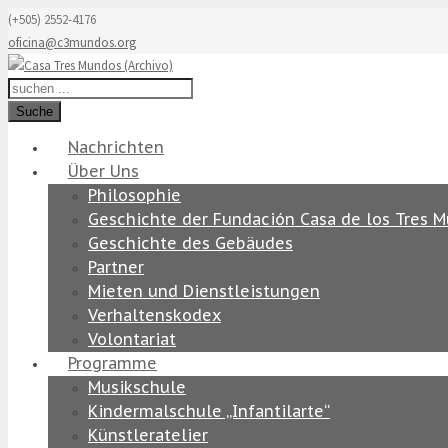
(+505) 2552-4176
oficina@c3mundos.org
Suche
Nachrichten
Über Uns
Philosophie
Geschichte der Fundación Casa de los Tres 
Geschichte des Gebäudes
Partner
Mieten und Dienstleistungen
Verhaltenskodex
Volontariat
Programme
Musikschule
Kindermalschule „Infantilarte“
Künstleratelier