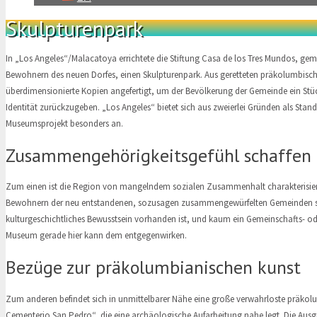
Skulpturenpark
In „Los Angeles“/Malacatoya errichtete die Stiftung Casa de los Tres Mundos, ge
Bewohnern des neuen Dorfes, einen Skulpturenpark. Aus geretteten präkolumbis
überdimensionierte Kopien angefertigt, um der Bevölkerung der Gemeinde ein Stü
Identität zurückzugeben. „Los Angeles“ bietet sich aus zweierlei Gründen als Stando
Museumsprojekt besonders an.
Zusammengehörigkeitsgefühl schaffen
Zum einen ist die Region von mangelndem sozialen Zusammenhalt charakterisier
Bewohnern der neu entstandenen, sozusagen zusammengewürfelten Gemeinden s
kulturgeschichtliches Bewusstsein vorhanden ist, und kaum ein Gemeinschafts- ode
Museum gerade hier kann dem entgegenwirken.
Bezüge zur präkolumbianischen kunst
Zum anderen befindet sich in unmittelbarer Nähe eine große verwahrloste präkolu
Cementerio San Pedro“, die eine archäologische Aufarbeitung nahe legt. Die Aus