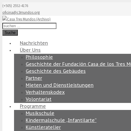
(+505) 2552-4176
oficina@c3mundos.org
Suche
Nachrichten
Über Uns
Philosophie
Geschichte der Fundación Casa de los Tres 
Geschichte des Gebäudes
Partner
Mieten und Dienstleistungen
Verhaltenskodex
Volontariat
Programme
Musikschule
Kindermalschule „Infantilarte“
Künstleratelier