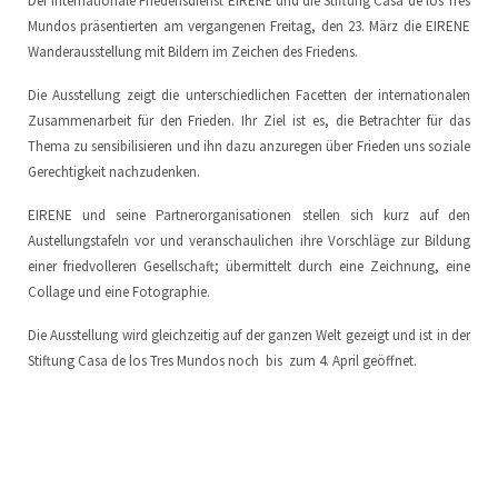
Der internationale Friedensdienst EIRENE und die Stiftung Casa de los Tres
Mundos präsentierten am vergangenen Freitag, den 23. März die EIRENE
Volontariat
LoCreo
Vorstand
ES
Wanderausstellung mit Bildern im Zeichen des Friedens.
Die Ausstellung zeigt die unterschiedlichen Facetten der internationalen
Lokale Entwicklung in Malacatoya
DE
Zusammenarbeit für den Frieden. Ihr Ziel ist es, die Betrachter für das
Thema zu sensibilisieren und ihn dazu anzuregen über Frieden uns soziale
Música en los Barrios
EN
Gerechtigkeit nachzudenken.
Radio Volcán
EIRENE und seine Partnerorganisationen stellen sich kurz auf den
Austellungstafeln vor und veranschaulichen ihre Vorschläge zur Bildung
Stadtarchiv
einer friedvolleren Gesellschaft; übermittelt durch eine Zeichnung, eine
Collage und eine Fotographie.
Kunstbibliothek
Die Ausstellung wird gleichzeitig auf der ganzen Welt gezeigt und ist in der
Stiftung Casa de los Tres Mundos noch
bis
zum 4.
April geöffnet.