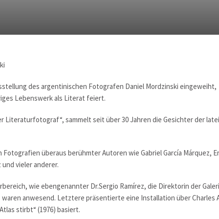
ki
sstellung des argentinischen Fotografen Daniel Mordzinski eingeweiht,
iges Lebenswerk als Literat feiert.
er Literaturfotograf“, sammelt seit über 30 Jahren die Gesichter der lat
ch Fotografien überaus berühmter Autoren wie Gabriel García Márquez, Er
 und vieler anderer.
rbereich, wie ebengenannter Dr.Sergio Ramírez, die Direktorin der Gale
waren anwesend. Letztere präsentierte eine Installation über Charles At
las stirbt“ (1976) basiert.