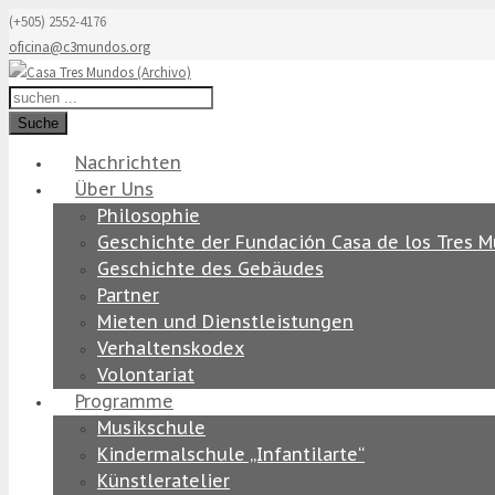
(+505) 2552-4176
oficina@c3mundos.org
Suche
Nachrichten
Über Uns
Philosophie
Geschichte der Fundación Casa de los Tres 
Geschichte des Gebäudes
Partner
Mieten und Dienstleistungen
Verhaltenskodex
Volontariat
Programme
Musikschule
Kindermalschule „Infantilarte“
Künstleratelier