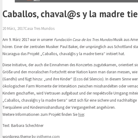
Caballos, chaval@s y la madre tie
20 März, 2017
Casa Tres Mundos
Am 9. März 2017 war in unserer
Fundación Casa de los Tres Mundos
Musik aus Ame
hören. Einer der zentralen Musiker: Paul Baker, der ursprünglich aus Schottland s
Nicaragua das Projekt „Caballos, chaval@s y la madre tierra“ initiiert hat.
Diese Initiative, der auch die Einnahmen des Konzertes zugutekamen, orientiert si
Größe und den moralischen Fortschritt einer Nation kann man daran messen, wie s
(Gandhi) und fügt hinzu: „und ihre Kinder“ (Ecos del Silencio). In diesem Sinne wer
ökologischen Farm Momente der Interaktion zwischen misshandelten oder vernac
Kindern geschaffen, wird Vertrauen aufgebaut und der respektvolle Umgang mite
„Caballos, chaval@s y la madre tierra“ setzt sich für eine sichere und nachhaltige Z
Tierquälerei und Kindesmisshandlung der Vergangenheit angehören.
Weitere Informationen zum Projekt finden Sie
hier
.
Text: Barbara Schechtner
wordpress theme by
initheme.com